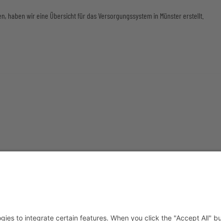
n, haben wir eine Übersicht für das Versorgungssystem in Münster erstellt.
DENKONTO
WEITERFÜHRENDE LINKS
 die Arbeit der BHST mit ihren
Johanneshospiz
tungen unterstützen möchten, können
Förderverein für Wohnhilfe
n
e.V.
nden einzahlen auf das folgende
KAGW
Caritas