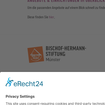
ANGEBOTE & EINRICHTUNGEN IM ÜBERBLICK
Um die passenden Angebote auf einem Blick schnell zu finde
Diese finden Sie
hier
.
KONTAKT
SPEN
Bischof-Hermann-Stiftung
Wenn Sie
Projekt Cared.Wende
Einrich
Bogenstr. 11/12
Sie Spe
48143 Münster
Konto: