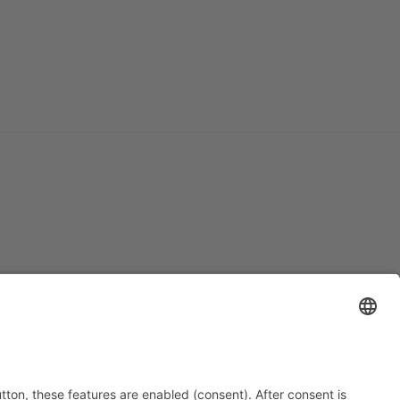
DOWNLOADS
Für weitere Downloads klicken Sie
hier
.
Flyer Cared.Wende